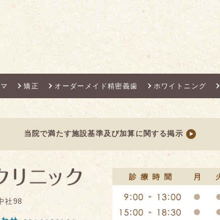
ママ
矯正
オーダーメイド精密義歯
ホワイトニング
当院で満たす施設基準及び加算に関する掲示
中社98