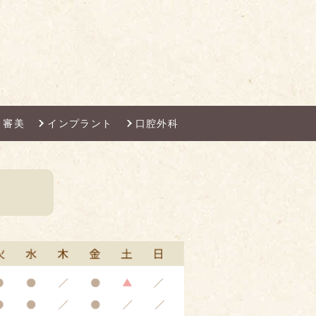
審美
インプラント
口腔外科