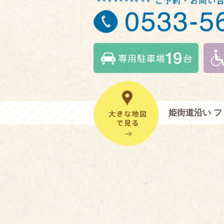
姫街道沿い 