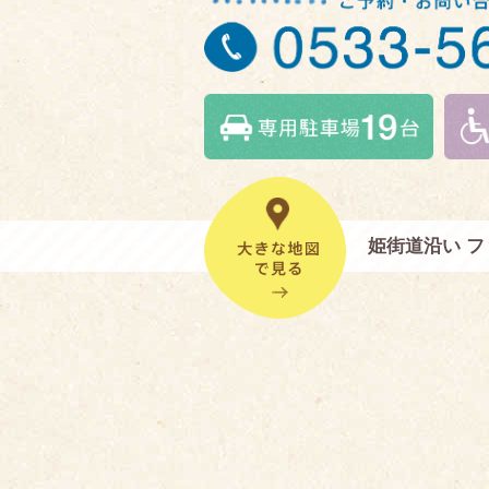
姫街道沿い 