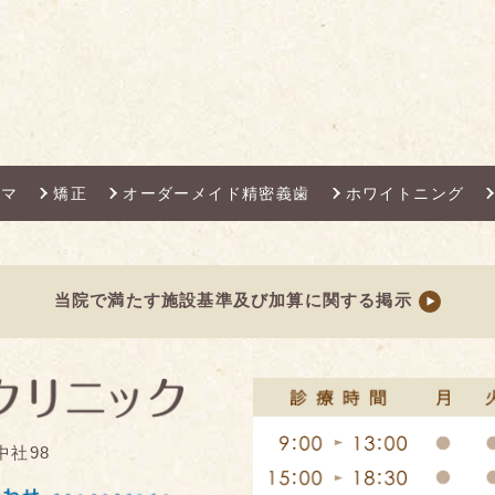
ママ
矯正
オーダーメイド精密義歯
ホワイトニング
当院で満たす施設基準及び加算に関する掲示
中社98